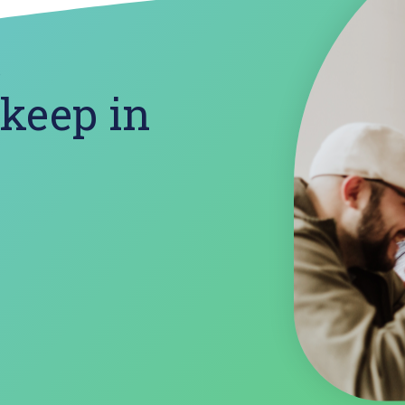
?
 keep in