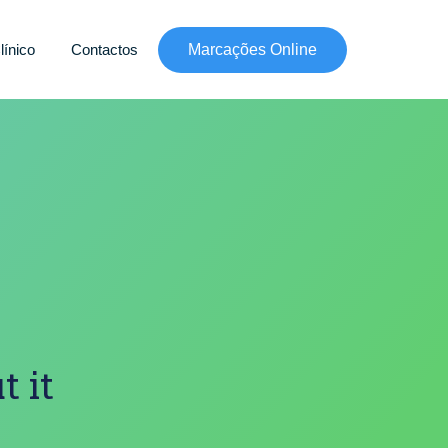
línico
Contactos
Marcações Online
t it