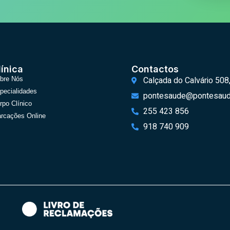
línica
Contactos
Calçada do Calvário 508
bre Nós
pecialidades
pontesaude@pontesaud
rpo Clínico
255 423 856
rcações Online
918 740 909