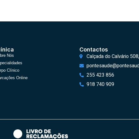
línica
Contactos
Calçada do Calvário 508
bre Nós
pecialidades
pontesaude@pontesaud
rpo Clínico
255 423 856
rcações Online
918 740 909