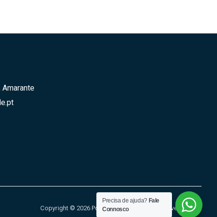
, Amarante
e.pt
Precisa de ajuda?
Fale
Copyright © 2026 Ponte Saúde, All rights reserved.
Connosco