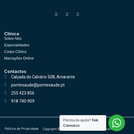
Clínica
Sobre Nós
Especialidades
Corpo Clínico
Marcações Online
Contactos
Calçada do Calvário 508, Amarante
pontesaude@pontesaude.pt
255 423 856
918 740 909
Precisa de ajuda?
Fale
Connosco
Política de Privacidade
Copyright © 2026 Ponte Saúde, All rights reserved.