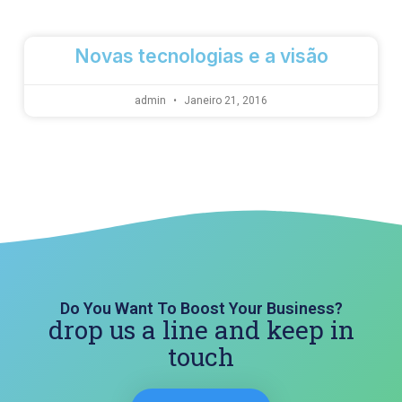
Novas tecnologias e a visão
admin
Janeiro 21, 2016
Do You Want To Boost Your Business?
drop us a line and keep in
touch