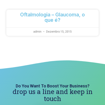
Oftalmologia – Glaucoma, o
que é?
admin
Dezembro 15, 2015
Do You Want To Boost Your Business?
drop us a line and keep in
touch