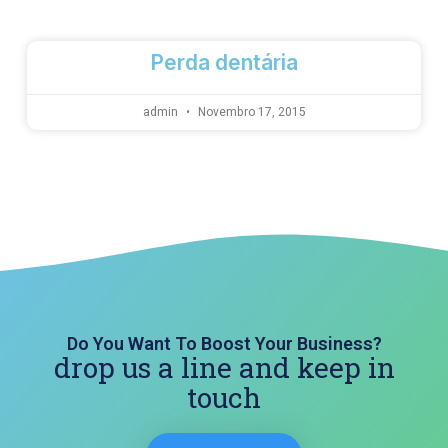
Perda dentária
admin
Novembro 17, 2015
Do You Want To Boost Your Business?
drop us a line and keep in
touch