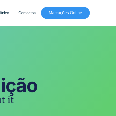
línico
Contactos
Marcações Online
ição
t it