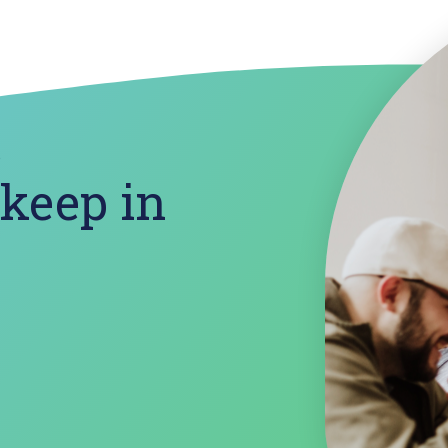
?
 keep in