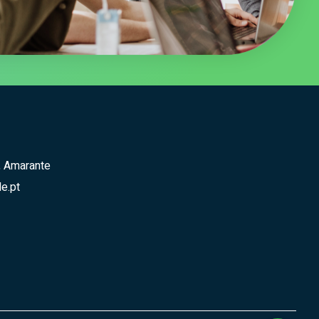
, Amarante
e.pt