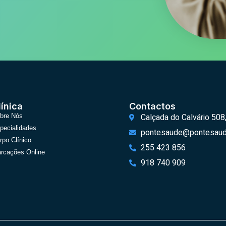
línica
Contactos
Calçada do Calvário 508
bre Nós
pecialidades
pontesaude@pontesaud
rpo Clínico
255 423 856
rcações Online
918 740 909