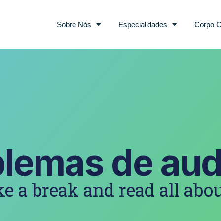
Sobre Nós
Especialidades
Corpo C
blemas de aud
e a break and read all abou