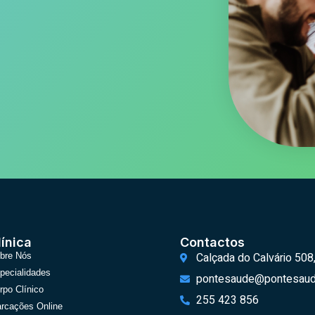
línica
Contactos
Calçada do Calvário 508
bre Nós
pecialidades
pontesaude@pontesaud
rpo Clínico
255 423 856
rcações Online