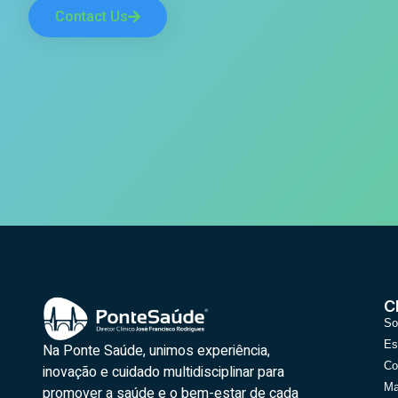
Contact Us
C
So
Es
Na Ponte Saúde, unimos experiência,
Co
inovação e cuidado multidisciplinar para
Ma
promover a saúde e o bem-estar de cada