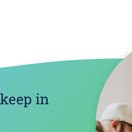
?
 keep in