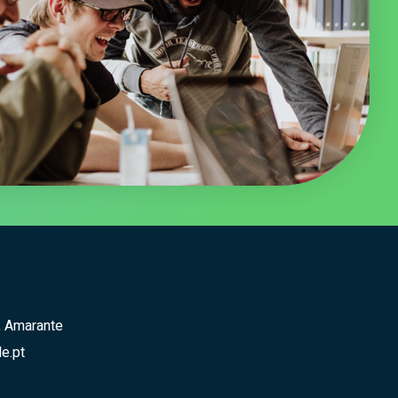
, Amarante
e.pt