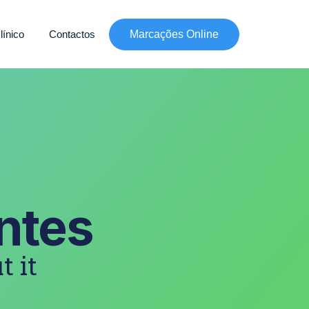
línico
Contactos
Marcações Online
ntes
t it