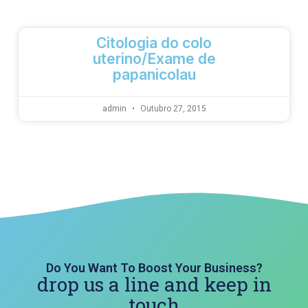
Citologia do colo
uterino/Exame de
papanicolau
admin
Outubro 27, 2015
Do You Want To Boost Your Business?
drop us a line and keep in
touch