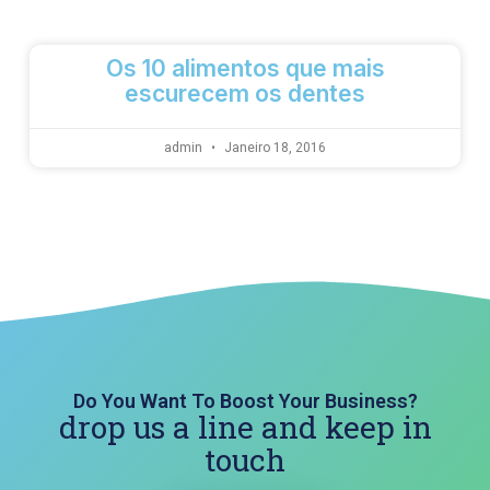
Os 10 alimentos que mais
escurecem os dentes
admin
Janeiro 18, 2016
Do You Want To Boost Your Business?
drop us a line and keep in
touch