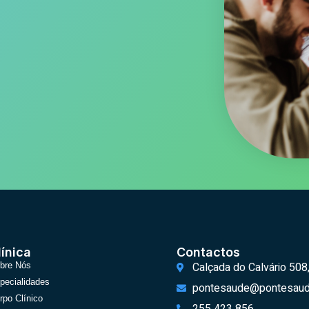
línica
Contactos
Calçada do Calvário 508
bre Nós
pecialidades
pontesaude@pontesaud
rpo Clínico