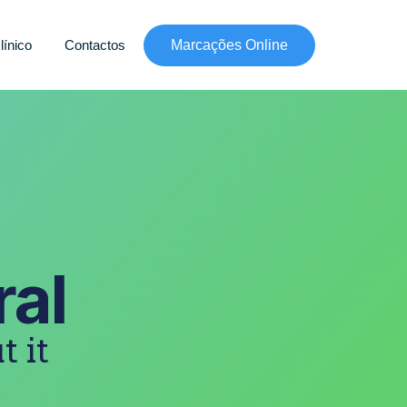
línico
Contactos
Marcações Online
ral
t it