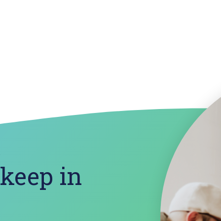
?
 keep in