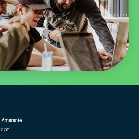
, Amarante
e.pt