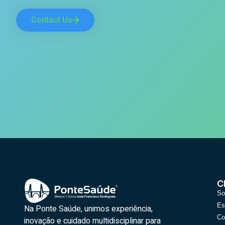
Contact Us
C
So
Es
Na Ponte Saúde, unimos experiência,
Co
inovação e cuidado multidisciplinar para