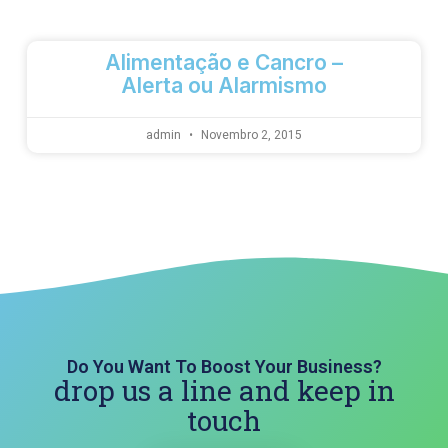
Alimentação e Cancro –
Alerta ou Alarmismo
admin
Novembro 2, 2015
Do You Want To Boost Your Business?
drop us a line and keep in
touch