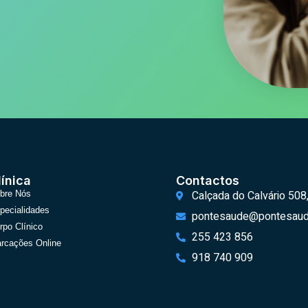
línica
Contactos
Calçada do Calvário 508
bre Nós
pecialidades
pontesaude@pontesaud
rpo Clínico
255 423 856
rcações Online
918 740 909