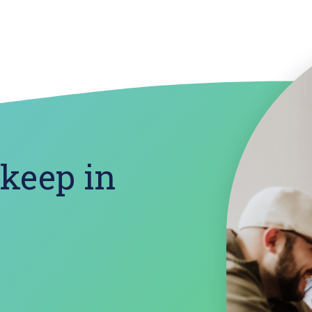
?
 keep in