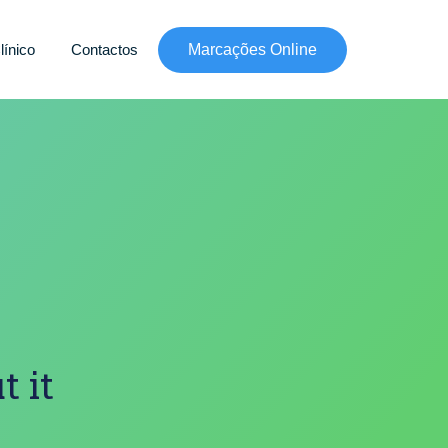
línico
Contactos
Marcações Online
t it