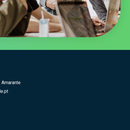
, Amarante
e.pt