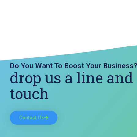
Do You Want To Boost Your Business
drop us a line and
touch
Contact Us