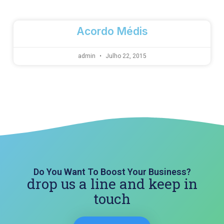
Acordo Médis
admin
Julho 22, 2015
Do You Want To Boost Your Business?
drop us a line and keep in
touch