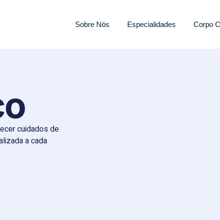
Sobre Nós
Especialidades
Corpo C
co
recer cuidados de
alizada a cada